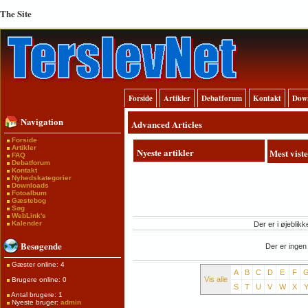
The Site
Forside
Artikler
Debatforum
Kontakt
Dow
Navigation
Advanced Articles
Forside
Artikler
Nyeste artikler
Mest viste
FAQ
Debatforum
Kontakt
Nyhedskategorier
Downloads
Fotoalbum
Gæstebog
Søg
WebLink's
Kalender
Der er i øjeblikk
Besøgende
Der er ingen
Gæster online: 4
A
B
C
D
E
F
Vis alle
Brugere online: 0
S
T
U
V
W
X
Antal brugere: 1
Nyeste bruger:
admin