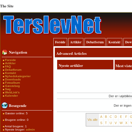
The Site
Forside
Artikler
Debatforum
Kontakt
Dow
Navigation
Advanced Articles
Forside
Artikler
Nyeste artikler
Mest viste
FAQ
Debatforum
Kontakt
Nyhedskategorier
Downloads
Fotoalbum
Gæstebog
Søg
WebLink's
Kalender
Der er i øjeblikk
Besøgende
Der er ingen
Gæster online: 5
A
B
C
D
E
F
Vis alle
Brugere online: 0
S
T
U
V
W
X
Antal brugere: 1
Nyeste bruger:
admin