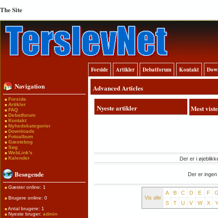
The Site
Forside
Artikler
Debatforum
Kontakt
Dow
Navigation
Advanced Articles
Forside
Artikler
Nyeste artikler
Mest viste
FAQ
Debatforum
Kontakt
Nyhedskategorier
Downloads
Fotoalbum
Gæstebog
Søg
WebLink's
Kalender
Der er i øjeblikk
Besøgende
Der er ingen
Gæster online: 1
A
B
C
D
E
F
Vis alle
Brugere online: 0
S
T
U
V
W
X
Antal brugere: 1
Nyeste bruger:
admin