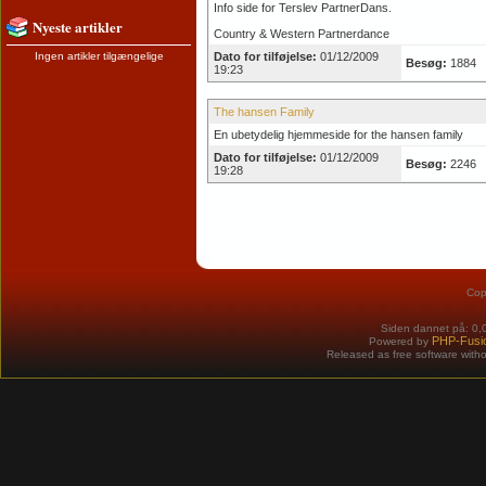
Info side for Terslev PartnerDans.
Nyeste artikler
Country & Western Partnerdance
Ingen artikler tilgængelige
Dato for tilføjelse:
01/12/2009
Besøg:
1884
19:23
The hansen Family
En ubetydelig hjemmeside for the hansen family
Dato for tilføjelse:
01/12/2009
Besøg:
2246
19:28
Cop
Siden dannet på: 0,
PHP-Fusi
Powered by
Released as free software with