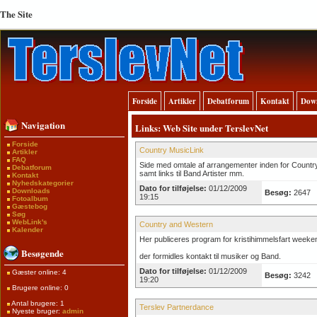
The Site
Forside
Artikler
Debatforum
Kontakt
Dow
Navigation
Links: Web Site under TerslevNet
Forside
Country MusicLink
Artikler
FAQ
Side med omtale af arrangementer inden for Countr
Debatforum
samt links til Band Artister mm.
Kontakt
Nyhedskategorier
Dato for tilføjelse:
01/12/2009
Downloads
Besøg:
2647
19:15
Fotoalbum
Gæstebog
Søg
WebLink's
Country and Western
Kalender
Her publiceres program for kristihimmelsfart wee
Besøgende
der formidles kontakt til musiker og Band.
Dato for tilføjelse:
01/12/2009
Gæster online: 4
Besøg:
3242
19:20
Brugere online: 0
Antal brugere: 1
Terslev Partnerdance
Nyeste bruger:
admin